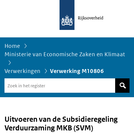
Home
Ministerie van Economische Zaken en Klimaat
Verwerkingen
Verwerking M10806
Zoek
in
het
register
van
Avgregisterrijksoverheid.nl
Uitvoeren van de Subsidieregeling
Verduurzaming MKB (SVM)