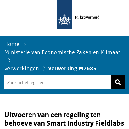
Home
Ministerie van Economische Zaken en Klimaat
Verwerkingen
Verwerking M2685
Zoek
in
het
register
van
Avgregisterrijksoverheid.nl
Uitvoeren van een regeling ten
behoeve van Smart Industry Fieldlabs