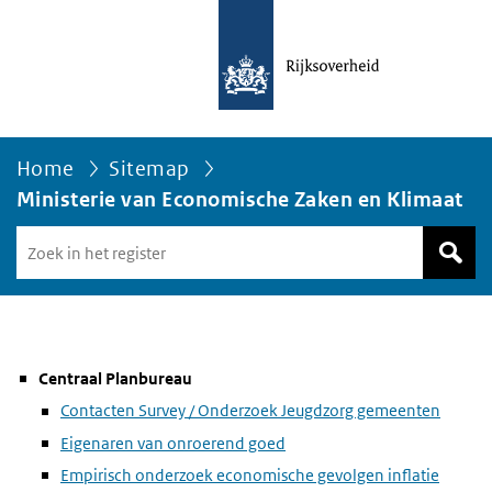
Home
Sitemap
Ministerie van Economische Zaken en Klimaat
Zoek
in
het
register
van
Avgregisterrijksoverheid.nl
Centraal Planbureau
Contacten Survey / Onderzoek Jeugdzorg gemeenten
Eigenaren van onroerend goed
Empirisch onderzoek economische gevolgen inflatie